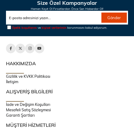
Size Özel Kampanyalar
Hemen Kayıt Ol Fırsatlardan Önce Sen Haberdar Ol!
Gönder
Üyelik koşullarını
ve
kişisel verilerimin
korunmasını kabul ediyorum.
HAKKIMIZDA
Gizlilik ve KVKK Politikası
İletişim
ALIŞVERİŞ BİLGİLERİ
İade ve Değişim Koşulları
Mesafeli Satış Sözleşmesi
Garanti Şartları
MÜŞTERİ HİZMETLERİ