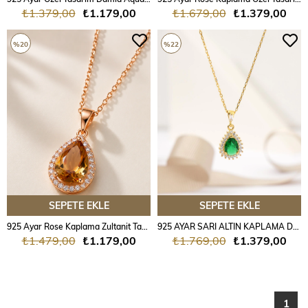
₺1.379,00
₺1.179,00
₺1.679,00
₺1.379,00
%20
%22
SEPETE EKLE
SEPETE EKLE
925 Ayar Rose Kaplama Zultanit Taşlı Gümüş Kolye
925 AYAR SARI ALTIN KAPLAMA DAMLA ZÜMRÜT TAŞLI GÜMÜŞ KOLYE
₺1.479,00
₺1.179,00
₺1.769,00
₺1.379,00
1