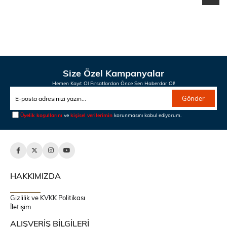
Size Özel Kampanyalar
Hemen Kayıt Ol Fırsatlardan Önce Sen Haberdar Ol!
Gönder
Üyelik koşullarını
ve
kişisel verilerimin
korunmasını kabul ediyorum.
HAKKIMIZDA
Gizlilik ve KVKK Politikası
İletişim
ALIŞVERİŞ BİLGİLERİ