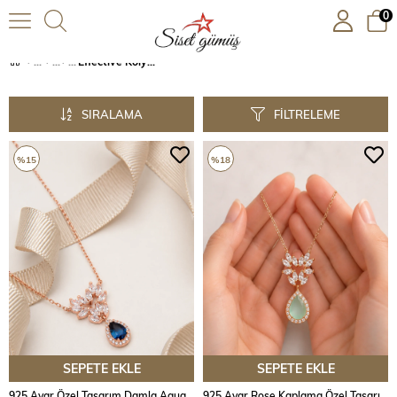
0
Effective Kolyeler
SIRALAMA
FILTRELEME
%15
%18
SEPETE EKLE
SEPETE EKLE
925 Ayar Özel Tasarım Damla Aquamarin Taşlı Gümüş Kolye
925 Ayar Rose Kaplama Özel Tasarım Damla Kalsedon Taşlı Gümüş Kolye