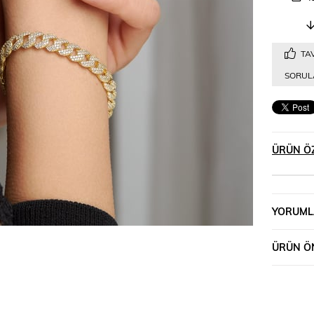
TAV
SORULA
ÜRÜN ÖZ
YORUML
ÜRÜN ÖN