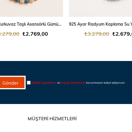
SEPETE EKLE
SEPETE EKLE
925 Ayar Turkuvaz Taşlı Asansörlü Gümüş Bileklik
.279,00
₺2.769,00
₺3.279,00
₺2.679
Gönder
Üyelik koşullarını
ve
kişisel verilerimin
korunmasını kabul ediyorum.
MÜŞTERİ HİZMETLERİ