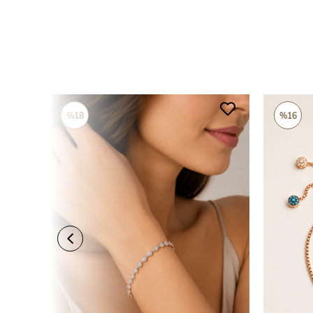
%18
%16