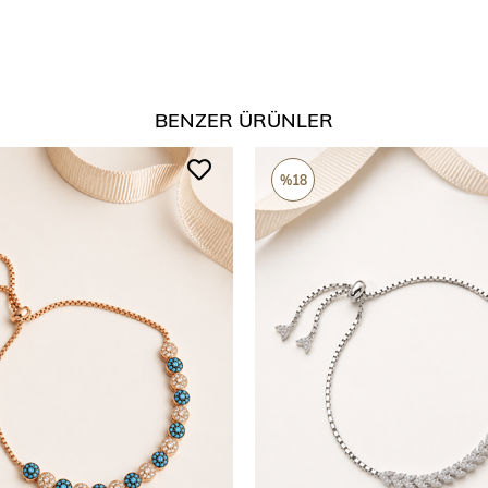
BENZER ÜRÜNLER
%18