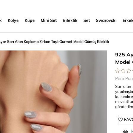
k
Kolye
Küpe
Mini Set
Bileklik
Set
Swarovski
Erkek
yar Sarı Altın Kaplama Zirkon Taşlı Gurmet Model Gümüş Bileklik
925 Ay
Model 
Para Pua
Sarı altı
yapılmışt
kullanılmı
mevcuttur.
gönderilme
FAV
İ