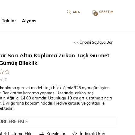
SEPETIM
0
 Takılar
Alyans
< < Önceki Sayfaya Dön
ar Sarı Altın Kaplama Zirkon Taşlı Gurmet
Gümüş Bileklik
n
:
0
n kaplama gurmet model taşlı bilekliğimiz 925 ayar gümüşten
ır. Renk atma kararma yapmaz. Üzerinde zirkon taş
ştır. Ağırlığı 14 60 gramdır. Uzunluğu 19 cm artı uzatma zinciri
 1 yıl garanti kapsamındadır. Hediye kutusu ve çantası ile
ktedir .
ORILERE EKLE
stek Listeme Ekle
Karşılaştır
İndirimli Ürün