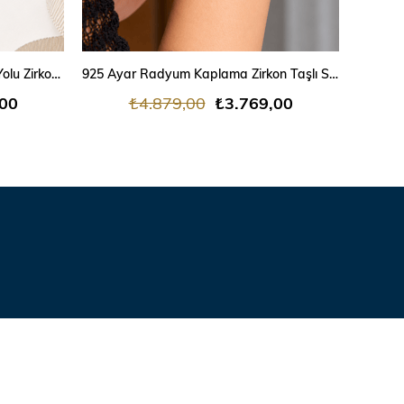
SEPETE EKLE
925 Ayar Radyum Kaplama Su Yolu Zirkon Taşlı Asansörlü Gümüş Bileklik
925 Ayar Radyum Kaplama Zirkon Taşlı Su Yolu Gümüş Bileklik
,00
₺4.879,00
₺3.769,00