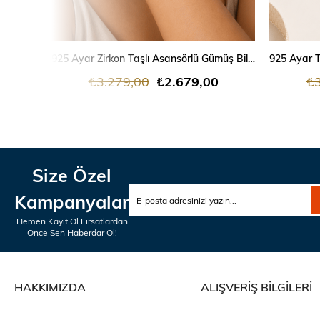
SEPETE EKLE
925 Ayar Zirkon Taşlı Asansörlü Gümüş Bileklik
₺3.279,00
₺2.679,00
₺3
Size Özel
Kampanyalar
Hemen Kayıt Ol Fırsatlardan
Önce Sen Haberdar Ol!
HAKKIMIZDA
ALIŞVERİŞ BİLGİLERİ