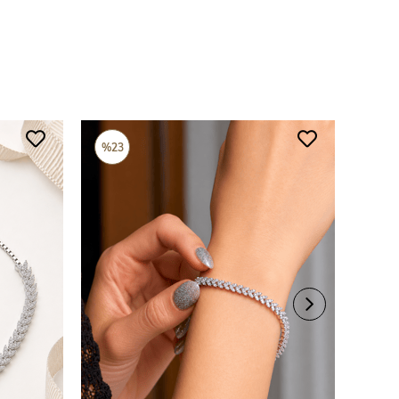
%23
%18